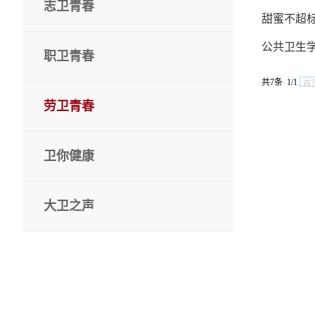
志卫青春
甜蜜不超标
公共卫生
职卫青春
共7条 1/1
首
劳卫青春
卫你健康
大卫之声