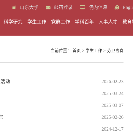
山东大学
邮箱登录
院内信息
Engli
科学研究
学生工作
党群工作
学科百年
人事人才
教育
当前位置：
首页
>
学生工作
>
劳卫青春
践活动
2026-02-23
2025-03-24
2025-03-07
官
2025-02-26
2024-12-17