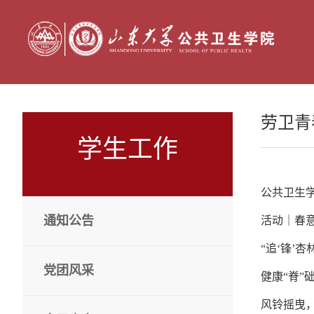
劳卫青
学生工作
公共卫生
通知公告
活动｜春意
“追‘锋’
党团风采
健康“脊”
风铃摇曳，