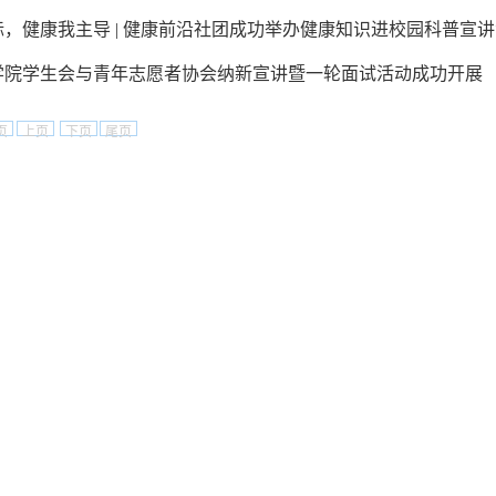
，健康我主导 | 健康前沿社团成功举办健康知识进校园科普宣
学院学生会与青年志愿者协会纳新宣讲暨一轮面试活动成功开展
页
上页
下页
尾页