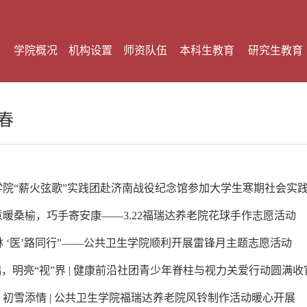
学院概况
机构设置
师资队伍
本科生教育
研究生教育
春
学院“薪火弦歌”实践团赴济南战役纪念馆参加大学生寒期社会实
暖桑榆，巧手寄安康——3.22福瑞达养老院花球手作志愿活动
杏林 ‘医’路同行”——公共卫生学院顺利开展雷锋月主题志愿活动
础，明亮“视”界 | 健康前沿社团青少年脊柱与视力关爱行动圆满收
初雪添情 | 公共卫生学院福瑞达养老院风铃制作活动暖心开展