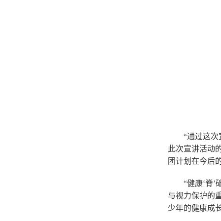
“通过这
此次宣讲活动
团计划在今后
“健康‘脊
与视力保护的
少年的
健康成