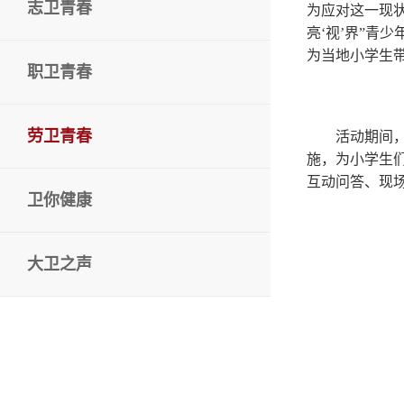
志卫青春
为应对这一现
亮‘视’界”青
为当地小学生
职卫青春
劳卫青春
活动期间
施，为小学生
互动问答、现
卫你健康
大卫之声