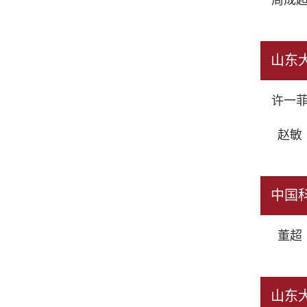
周成超
山东
许一菲
赵敏（
中国
董超（
山东