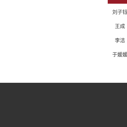
刘子钰
王成（
李洁（
于媛媛