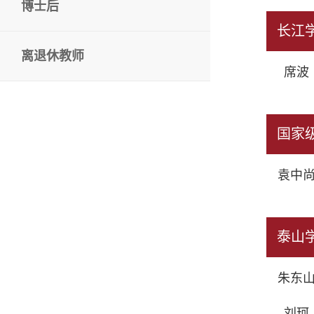
博士后
长江
离退休教师
席波（
国家
袁中尚
泰山
朱东山
刘珂（