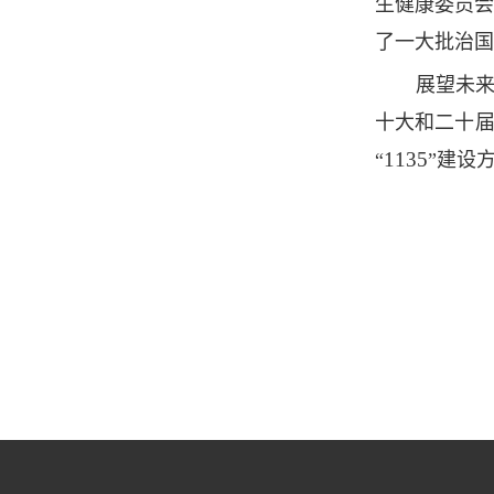
生健康委员
了一大批治国
展望未
十大和
二十
1135
“
”建设