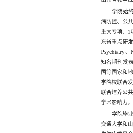
山东省教学成
学院始
病防控、公
1
重大专项、
东省重点研
Psychiatry
N
、
知名期刊发
国等国家和
学院校联合
联合培养公
学术影响力。
学院毕
交通大学和