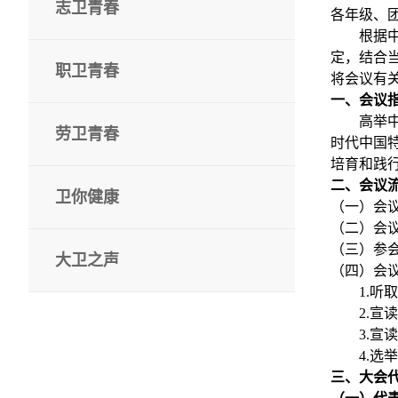
志卫青春
各年级、
根据
定，结合
职卫青春
将会议有
一、会议
高举
劳卫青春
时代中国
培育和践
二、会议
卫你健康
（一）会
（二）会
（三）参
大卫之声
（四）会
1.
听取
2.
宣读
3.
宣读
4.
选举
三、大会