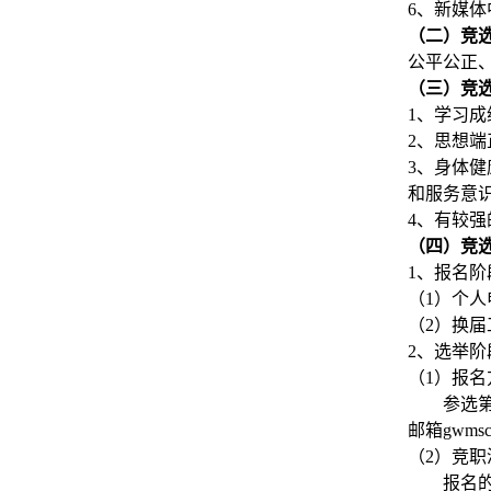
6
、新媒体
（二）竞
公平公正
（三）竞
1
、学习成
2
、思想端
3
、身体健
和服务意
4
、有较强
（四）竞
1
、报名阶
（
1
）个人
（
2
）换届
2
、选举阶
（
1
）报名
参选
邮箱
gwmsc
（
2
）竞职
报名