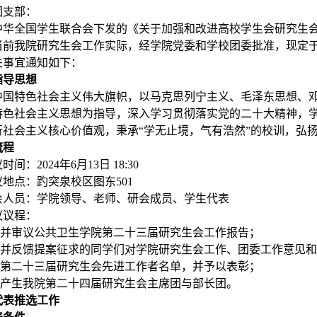
团支部：
中华全国学生联合会下发的《关于加强和改进高校学生会研究生
当前我院研究生会工作实际，经学院党委和学校团委批准，现定
关事宜通知如下：
指导思想
中国特色社会主义伟大旗帜，以马克思列宁主义、毛泽东思想、邓
特色社会主义思想为指导，深入学习贯彻落实党的二十大精神，
行社会主义核心价值观，秉承“学无止境，气有浩然”的校训，弘扬
流程
议时间：
2024
年
6
月
13
日
18:30
议地点：趵突泉校区图东
501
会人员：学院领导、老师、研会成员、学生代表
议议程：
并审议公共卫生学院第二十三届研究生会工作报告；
并反馈提案征求的同学们对学院研究生会工作、团委工作意见和
第二十三届研究生会先进工作者名单，并予以表彰；
产生我院第二十四届研究生会主席团与部长团。
代表推选工作