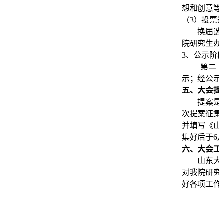
想和创意
（
3
）投票
换届
院研究生
3
、公示阶
第二
示；经公
五、大会
提案
次提案征
并填写《
集好后于
6
六、大会
山东
对我院研
好各项工