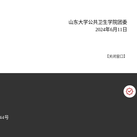
山东大学公共卫生学院团委
2024
年
6
月
11
日
【
关闭窗口
】
44号