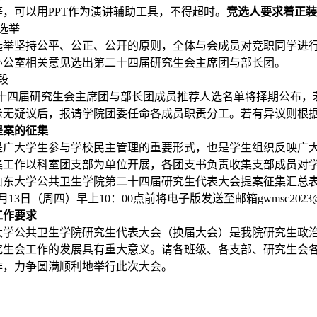
等，可以用
PPT
作为演讲辅助工具，不得超时。
竞选人要求着正装
选举
选举坚持公平、公正、公开的原则，全体与会成员对竞职同学进
办公室相关意见选出第二十四届研究生会主席团与部长团。
段
十四届研究生会主席团与部长团成员推荐人选名单将择期公布，
示无疑议后，报请学院团委任命各成员职责分工。若有异议则根
提案的征集
是广大学生参与学校民主管理的重要形式，也是学生组织反映广
集工作以科室团支部为单位开展，各团支书负责收集支部成员对
山东大学公共卫生学院第二十四届研究生代表大会提案征集汇总
月
13
日（周四）早上
10
：
00
点前将电子版发送至邮箱
gwmsc2023
工作要求
大学公共卫生学院研究生代表大会（换届大会）是我院研究生政
究生会工作的发展具有重大意义。请各班级、各支部、研究生会
作，力争圆满顺利地举行此次大会。