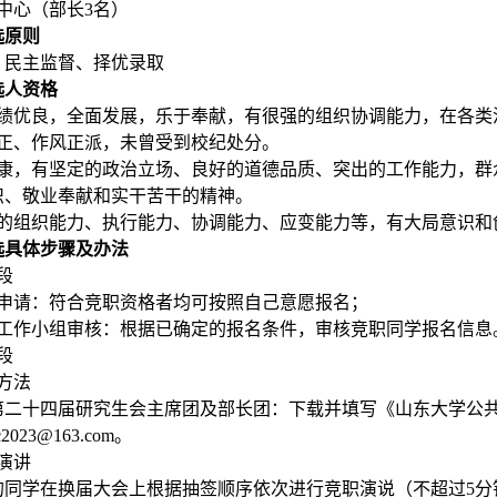
中心（部长
3
名）
选原则
、民主监督、择优录取
选人资格
绩优良，全面发展，乐于奉献，有很强的组织协调能力，在各类
正、作风正派，未曾受到校纪处分。
康，有坚定的政治立场、良好的道德品质、突出的工作能力，群
识、敬业奉献和实干苦干的精神。
的组织能力、执行能力、协调能力、应变能力等，有大局意识和
选具体步骤及办法
段
申请：符合竞职资格者均可按照自己意愿报名；
工作小组审核：根据已确定的报名条件，审核竞职同学报名信息
段
方法
第二十四届研究生会主席团及部长团：下载并填写《山东大学公
2023@163.com
。
演讲
的同学在换届大会上根据抽签顺序依次进行竞职演说（不超过
5
分