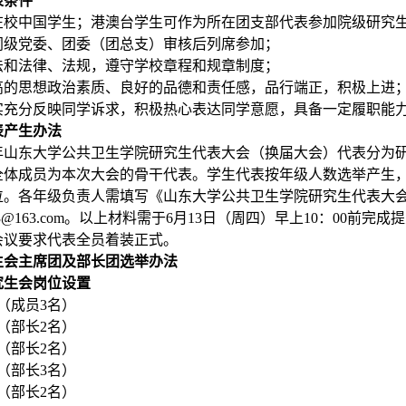
表条件
在校中国学生；港澳台学生可作为所在团支部代表参加院级研究
同级党委、团委（团总支）审核后列席参加；
法和法律、法规，遵守学校章程和规章制度；
高的思想政治素质、良好的品德和责任感，品行端正，积极上进
实充分反映同学诉求，积极热心表达同学意愿，具备一定履职能
表产生办法
年山东大学公共卫生学院研究生代表大会（换届大会）代表分为
全体成员为本次大会的骨干代表。学生代表按年级人数选举产生
位。各年级负责人需填写《山东大学公共卫生学院研究生代表大
3@163.com
。以上材料需于
6
月
13
日（周四）早上
10
：
00
前完成提
会议要求代表全员着装正式。
生会主席团及部长团选举办法
究生会岗位设置
（成员
3
名）
（部长
2
名）
（部长
2
名）
（部长
3
名）
（部长
2
名）