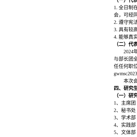
（一）代
1.
全日制
会，可经
2.
遵守宪
3.
具有较
4.
能够真
（二）代
2024
与部长团
任任何职
gwmsc202
本次
四、研究
（一）研
1
、主席团
2
、秘书处
3
、学术部
4
、实践部
5
、文体部