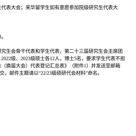
生代表大会；来华留学生如有意愿参加院级研究生代表大
；
力。
研究生会骨干代表和学生代表，第二十三届研究生会主席团
，
2022
级、
2023
级硕士各
12
人，博士
5
名，要求学生代表不担
会（换届大会）代表登记汇总表》（附件
1
）并发送至邮箱
交，邮件主题请以
“22/23
级硕研代会材料”命名。