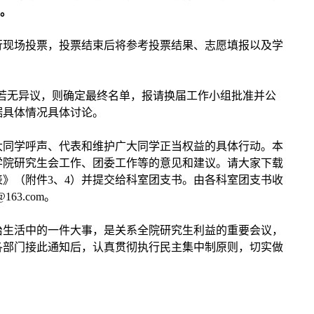
。
行现场投票，投票结束后将参考投票结果、志愿填报以及学
若无异议，则确定最终名单，报请换届工作小组批准并公
据具体情况具体讨论。
大同学呼声、代表和维护广大同学正当权益的具体行动。本
学院研究生会工作、团委工作等的意见和建议。请大家下载
表》（附件
3
、
4
）并提交给科室团支书。由各科室团支书收
@163.com
。
治生活中的一件大事，是关系全院研究生利益的重要会议，
各部门接此通知后，认真贯彻执行民主集中制原则，切实做