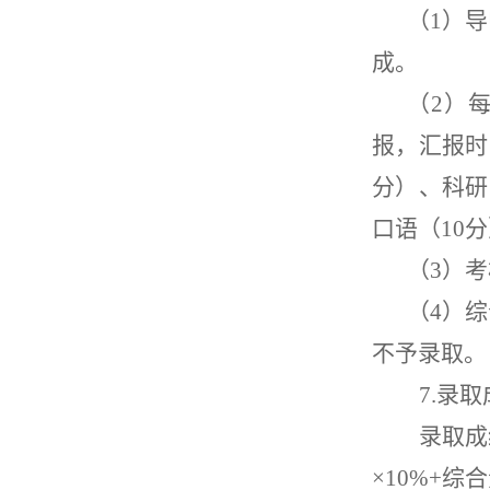
（
1
）导
成。
（
2
）
报，汇报时
分）、科研
口语（
10
分
（
3
）考
（
4
）综
不予录取。
7.
录取
录取成
×
10%+
综合