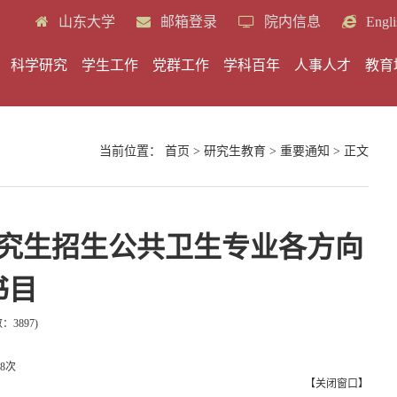
山东大学
邮箱登录
院内信息
Engli
科学研究
学生工作
党群工作
学科百年
人事人才
教育
当前位置：
首页
>
研究生教育
>
重要通知
> 正文
研究生招生公共卫生专业各方向
书目
数：
3897
)
8
次
【
关闭窗口
】