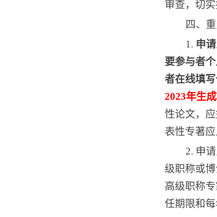
审查
，切实
四、重
1.
申请
要参与者个
者在线填写
2023
年生成
性论文，应
表性专著应
2.
申请
级职称或博
高级职称专
任期限和每