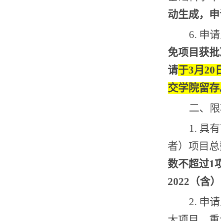
动生成，申
6.
申请
免项目获批
请
于
3
月
20
交学院留存
二、限
1.
具有
者）项目总
数不超过
1
2022
（含）
2.
申请
大项目、重