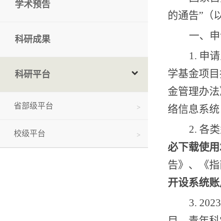
学术预告
的通告
”
（
一、申
科研成果
1.
申请
学基金项目
科研平台
金管理办法
省部级平台
络信息系统
2.
各类
校级平台
必下载使用
告》、《指
开设系统账
3. 2023
目、青年科