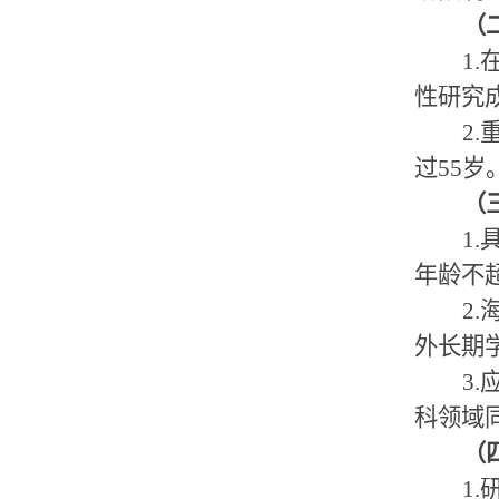
（
1.
性研究
2.
过
55
岁
（
1.
年龄不
2.
外长期
3.
科领域
（
1.