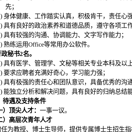
先；
)
身体健康、工作踏实认真，积极肯干，责任心
)
具有良好的政治素养和道德品质，遵守各项工
)
具有较强的沟通、协调能力、文字写作能力；
)
熟练运用
Office
等常用办公软件。
行政秘书
2
名。
)
具有医学、管理学、文秘等相关专业本科及以
)
要求应聘者充满好奇心，学习能力强；
)
具有极强的责任心和团队意识，具备优秀的沟
)
能独立分析和解决问题，具有良好的归纳总结
、待遇及支持条件
一）顶尖人才：
一事一议。
二）高层次青年人才
聘任为教授、博士生导师，提供专属博士生招生指