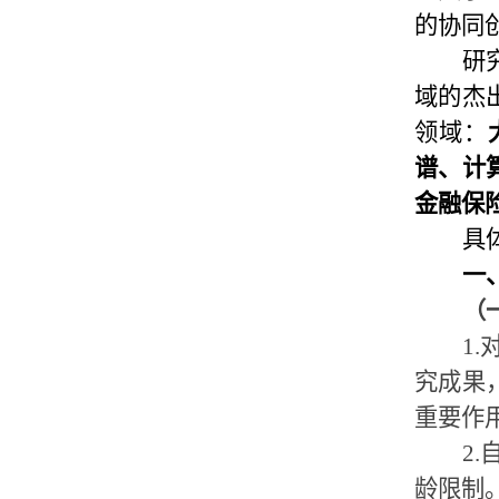
的协同
研
域的杰
领域：
谱、计
金融保
具
一
（
1.
究成果
重要作
2.
龄限制