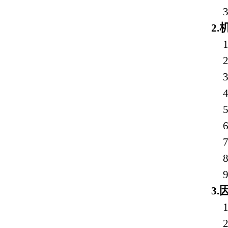
3
2.
1
2
3
4
5
6
7
8
9
3.
1
2