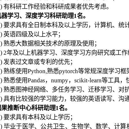
)
有科研工作经验和科研成果者优先考虑。
机器学习、深度学习科研助理
1
名。
)
要求具有全日制本科及以上学历，计算机、统
)
英语四级及以上水平；
)
熟悉大数据相关技术的原理及使用；
)
2
年及以上机器学习、深度学习方向研究或工作
)
发表过文章或专利的优先；
)
熟练使用
Python,
熟悉
pytorch
等常规深度学习框
)
熟悉使用
Pandas
，
numpy
，
scikit-learn
等工具，
)
熟悉图神经网络、多任务学习、迁移学习、对
)
具有比较强的学习能力，较强的英语读写、沟
因果推断中心科研助理
1
名。
)
要求具有本科及以上学历；
)
毕业于医学、公共卫生、生物学、数学、计算