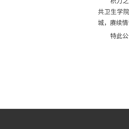
积力之
共卫生学
城，赓续情
特此公
山