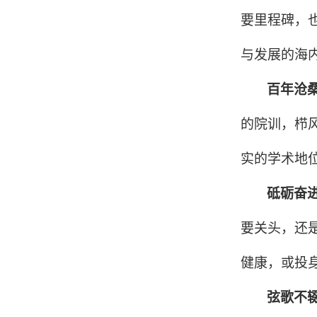
要里程碑，
与发展的海
百年沧
的院训，栉
实的学术地
砥砺奋
要关头，还
健康，或投
弦歌不