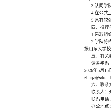
3.认同
4.在公
5.具有
四、推荐
1.采取
2.学院
报山东大学校
五、有关
请各学系
2026年5
zhuqz@sd
六、联系
联系人：
联系电话：05
办公地点