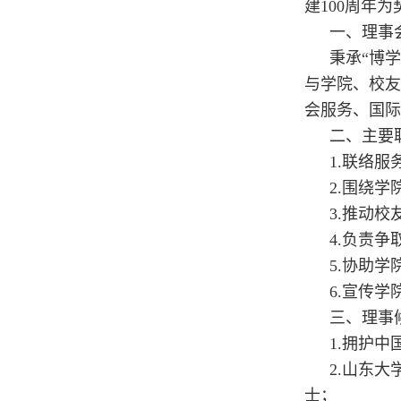
建100周年
一、理事
秉承“博
与学院、校友
会服务、国际
二、主要
1.联络
2.围绕
3.推动
4.负责
5.协助
6.宣传
三、理事
1.拥护
2.山东
士；