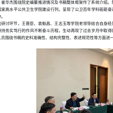
，崔华杰围绕院史编纂推进情况及书稿整体框架作了系统介绍。
国家高水平公共卫生学院建设行列，呈现了公卫百年学科砥砺奋
神。
流研讨环节，王晋臣、袁魁昌、王志玉等学院老领导结合自身经
秉持务实笃行的作风不断奋斗历程，生动再现了过去岁月中取得
人员围绕书稿的史料准确性、结构完整性、表述规范性等方面进