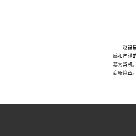
赵福
感和严谨
纂为契机
崭新篇章