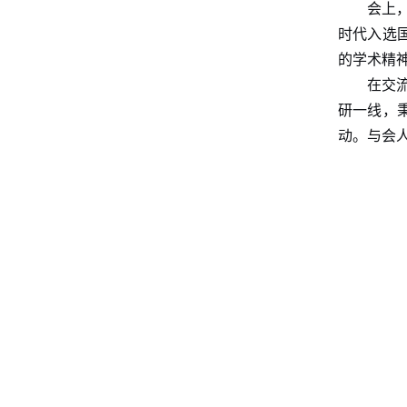
会上
时代入选
的学术精
在交
研一线，
动。与会