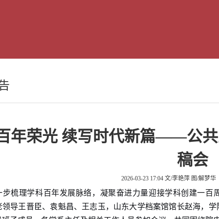
告
百年荣光 续写时代新篇——公
稿会
2026-03-23 17:04
文/李艳萍 图/解梦华
一步梳理学科百年发展脉络，凝聚奋进力量迎接学科创建一百周
老领导王晋臣、袁魁昌、王志玉，山东大学档案馆馆长赵海，学