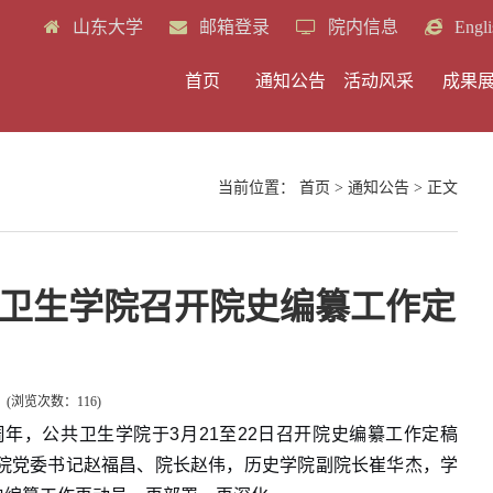
山东大学
邮箱登录
院内信息
Engli
首页
通知公告
活动风采
成果
当前位置：
首页
>
通知公告
> 正文
共卫生学院召开院史编纂工作定
(浏览次数：
116
)
年，公共卫生学院于3月21至22日召开院史编纂工作定稿
院党委书记赵福昌、院长赵伟，历史学院副院长崔华杰，学